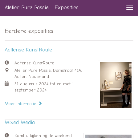
Atelier Pure Passie - Exposities
Togg
navi
Eerdere exposities
Aaltense KunstRoute
Aaltense KunstRoute
Atelier Pure Passie, Damstraat 41A,
Aalten, Nederland
31 augustus 2024 tot en met 1
september 2024
Meer informatie
Mixed Media
Komt u kijken bij de weekend